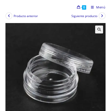
Menú
0
Producto anterior
Siguiente producto