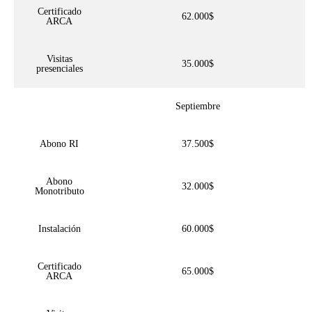
Certificado
62.000$
ARCA
Visitas
35.000$
presenciales
Septiembre
Abono RI
37.500$
Abono
32.000$
Monotributo
Instalación
60.000$
Certificado
65.000$
ARCA