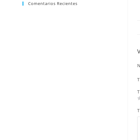
Comentarios Recientes
N
T
T
T