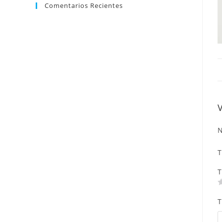
Comentarios Recientes
N
T
T
T