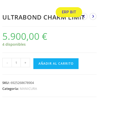
ERP BIT
ULTRABOND CHARM LIMIT
5.900,00
€
4 disponibles
-
+
AÑADIR AL CARRITO
SKU:
6925268678904
Categoría:
MANICURA