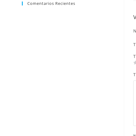
Comentarios Recientes
N
T
T
T