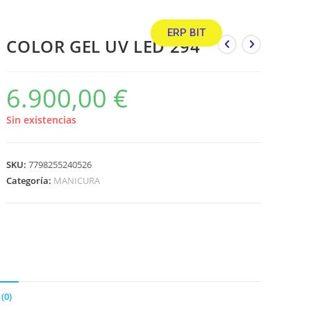
ERP BIT
COLOR GEL UV LED 294
6.900,00
€
Sin existencias
SKU:
7798255240526
Categoría:
MANICURA
(0)