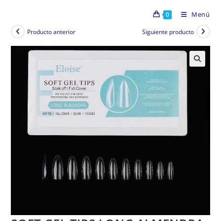
Menú
0
Producto anterior
Siguiente producto