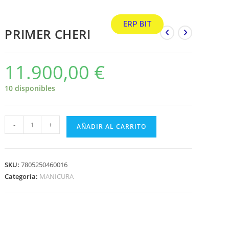
ERP BIT
PRIMER CHERI
11.900,00
€
10 disponibles
-
+
AÑADIR AL CARRITO
SKU:
7805250460016
Categoría:
MANICURA