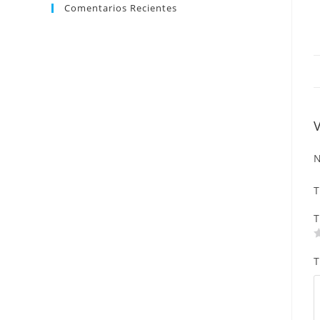
Comentarios Recientes
N
T
T
T