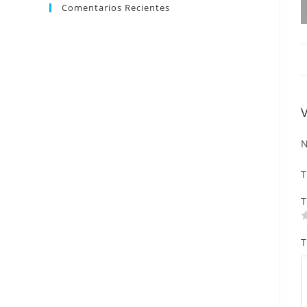
Comentarios Recientes
N
T
T
T