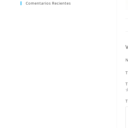
Comentarios Recientes
N
T
T
T