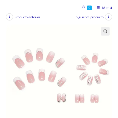
Menú
0
Producto anterior
Siguiente producto