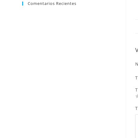
Comentarios Recientes
N
T
T
T