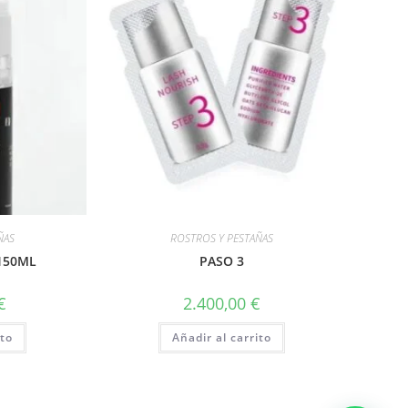
ÑAS
ROSTROS Y PESTAÑAS
150ML
PASO 3
€
2.400,00
€
ito
Añadir al carrito