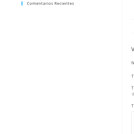
Comentarios Recientes
N
T
T
T