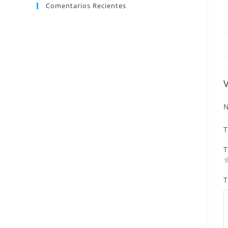
Comentarios Recientes
N
T
T
T