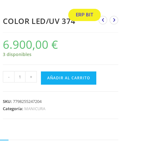
ERP BIT
COLOR LED/UV 374
6.900,00
€
3 disponibles
-
+
AÑADIR AL CARRITO
SKU:
7798255247204
Categoría:
MANICURA