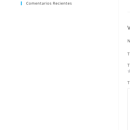
Comentarios Recientes
N
T
T
T