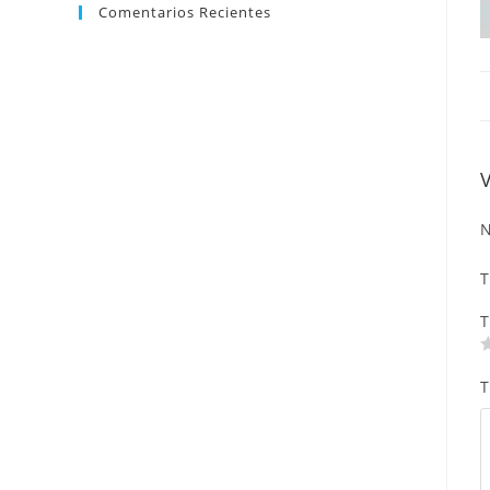
Comentarios Recientes
N
T
T
T