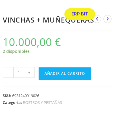
ERP BIT
VINCHAS + MUÑEQUERAS
10.000,00
€
2 disponibles
-
+
AÑADIR AL CARRITO
SKU:
6931240919026
Categoría:
ROSTROS Y PESTAÑAS