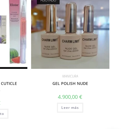
AGOTADO
MANICURA
 CUTICLE
GEL POLISH NUDE
R
4.900,00
€
€
Leer más
ito