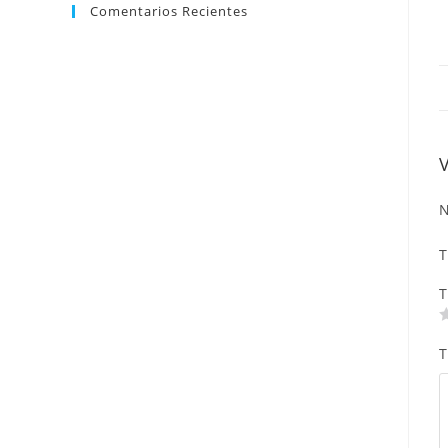
Comentarios Recientes
N
T
T
T