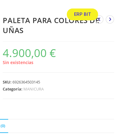
ERP BIT
PALETA PARA COLORES DE
UÑAS
4.900,00
€
Sin existencias
SKU:
6926364503145
Categoría:
MANICURA
(0)