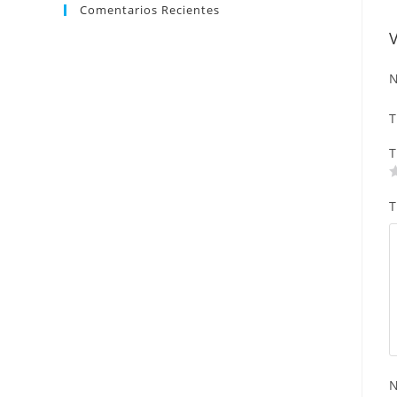
Comentarios Recientes
N
T
T
T