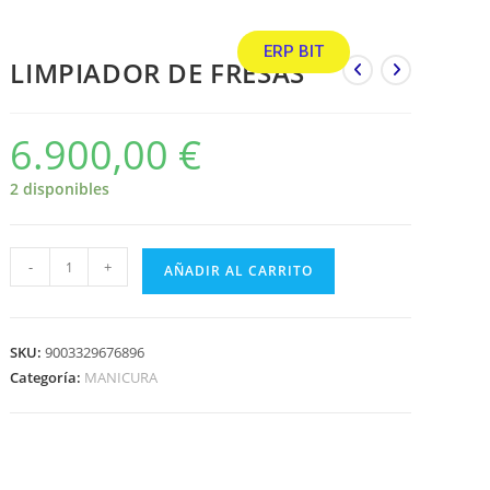
ERP BIT
LIMPIADOR DE FRESAS
6.900,00
€
2 disponibles
-
+
AÑADIR AL CARRITO
SKU:
9003329676896
Categoría:
MANICURA