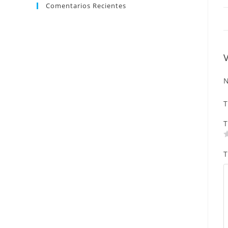
Comentarios Recientes
N
T
T
T