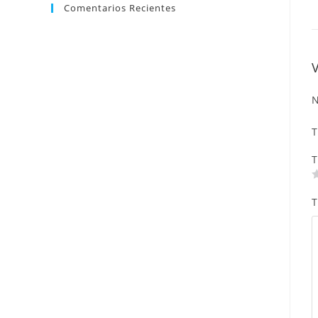
Comentarios Recientes
N
T
T
T