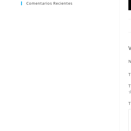
Comentarios Recientes
N
T
T
T