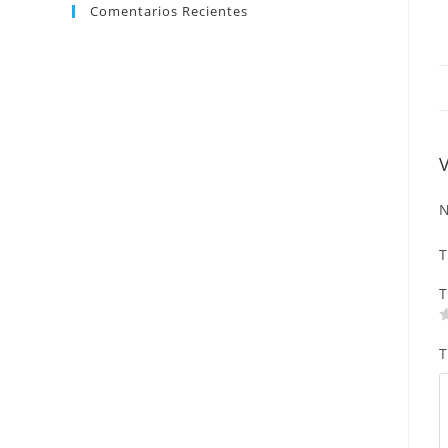
Comentarios Recientes
N
T
T
T