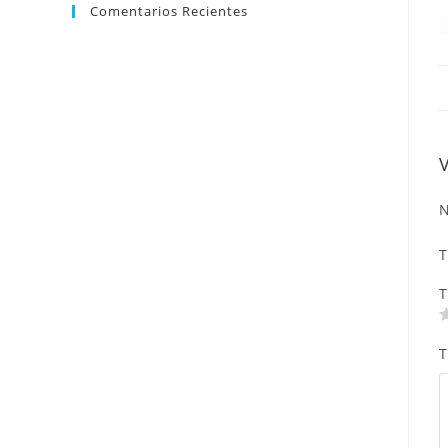
Comentarios Recientes
N
T
T
T