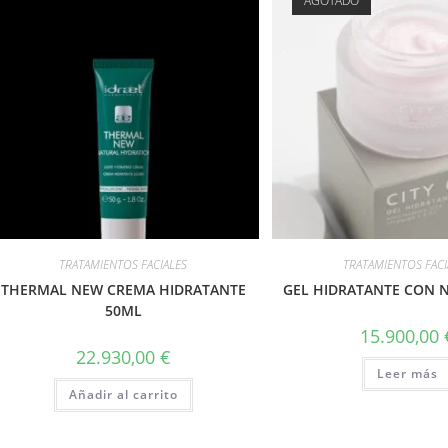
AGOTADO
TRATAMIENTOS FACIALES
TRATAMIENTOS FACI
THERMAL NEW CREMA HIDRATANTE
GEL HIDRATANTE CON 
50ML
15.900,00
22.930,00
€
Leer más
Añadir al carrito