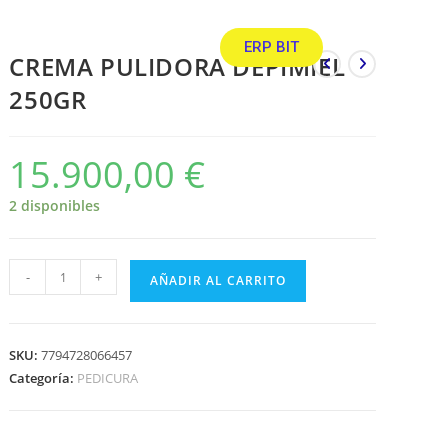
ERP BIT
CREMA PULIDORA DEPIMIEL
250GR
15.900,00
€
2 disponibles
-
+
AÑADIR AL CARRITO
SKU:
7794728066457
Categoría:
PEDICURA