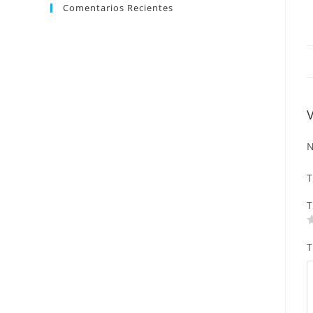
Comentarios Recientes
N
T
T
T