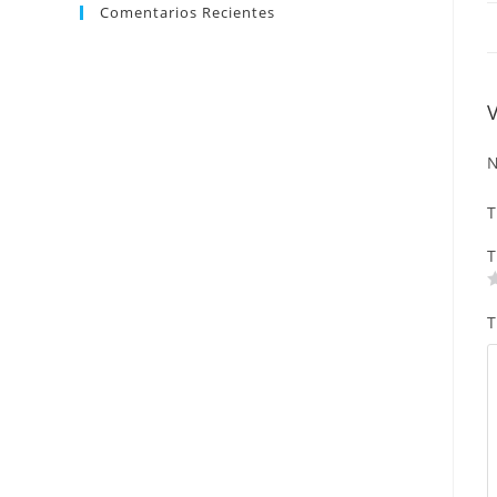
Comentarios Recientes
N
T
T
T