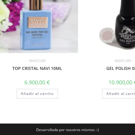
MANICURA
MANICURA
TOP CRISTAL NAVI 10ML
GEL POLISH 0
6.900,00
€
10.900,00
Añadir al carrito
Añadir al carr
Desarrollada por nosotros mismos :-)