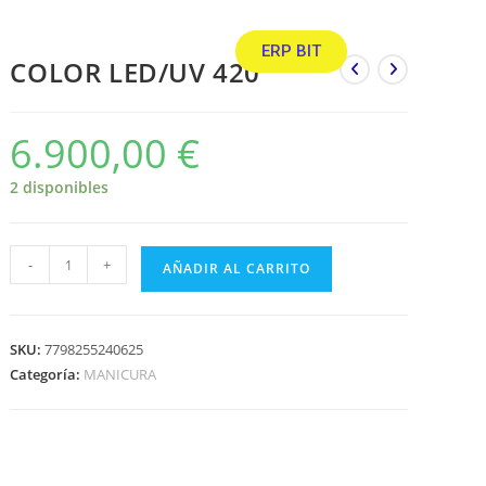
ERP BIT
COLOR LED/UV 420
6.900,00
€
2 disponibles
-
+
AÑADIR AL CARRITO
SKU:
7798255240625
Categoría:
MANICURA