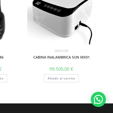
MANICURA
86
CABINA INALAMBRICA SUN MX01
€
99.500,00
€
ito
Añadir al carrito