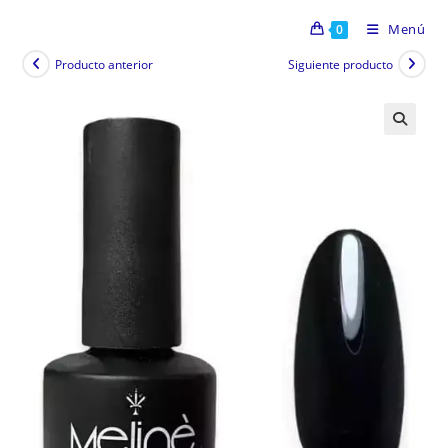
Menú
0
Producto anterior
Siguiente producto