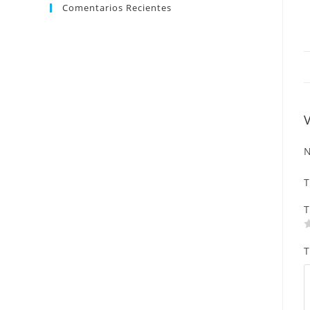
Comentarios Recientes
N
T
T
T