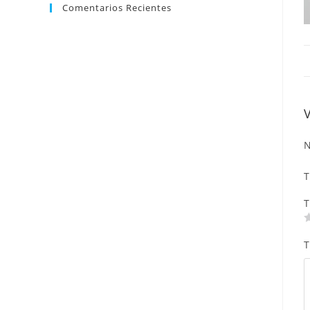
Comentarios Recientes
N
T
T
T