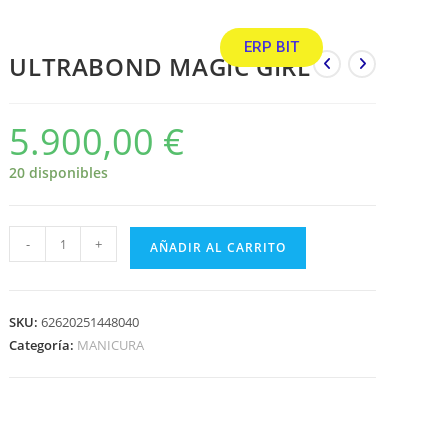
ERP BIT
ULTRABOND MAGIC GIRL
5.900,00
€
20 disponibles
-
+
AÑADIR AL CARRITO
SKU:
62620251448040
Categoría:
MANICURA