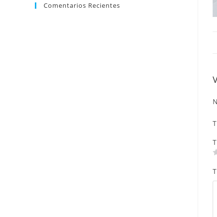
Comentarios Recientes
N
T
T
T