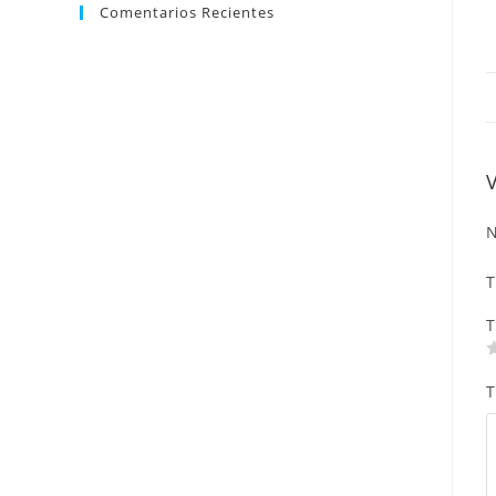
Comentarios Recientes
N
T
T
T