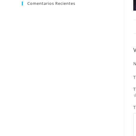
Comentarios Recientes
N
T
T
T