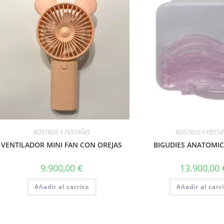
ROSTROS Y PESTAÑAS
ROSTROS Y PESTA
VENTILADOR MINI FAN CON OREJAS
BIGUDIES ANATOMI
9.900,00
€
13.900,00
Añadir al carrito
Añadir al carr