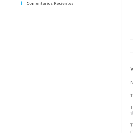
Comentarios Recientes
N
T
T
T