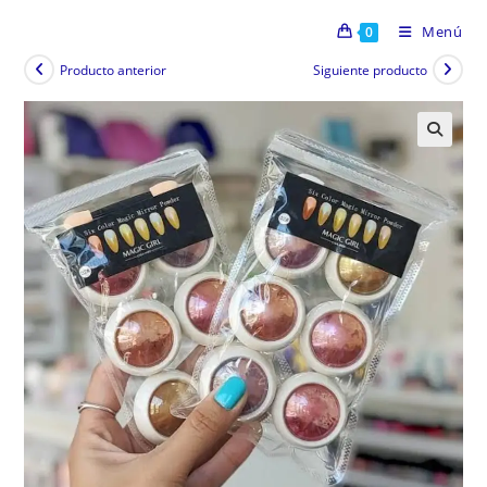
Menú
0
Producto anterior
Siguiente producto