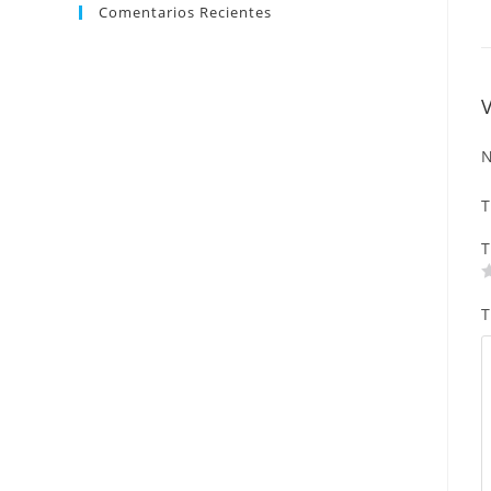
Comentarios Recientes
N
T
T
T