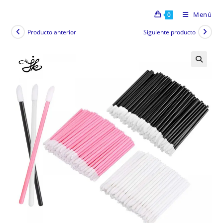
Menú
0
Producto anterior
Siguiente producto