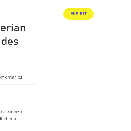
ERP BIT
erían
odes
omentarios
lla. También
dimiento.