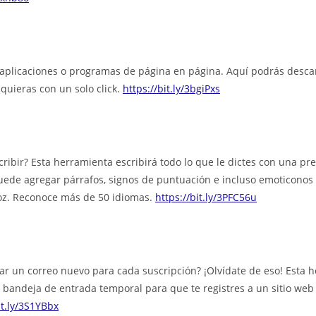
aplicaciones o programas de página en página. Aquí podrás descar
uieras con un solo click.
https://bit.ly/3bgiPxs
ribir? Esta herramienta escribirá todo lo que le dictes con una pre
uede agregar párrafos, signos de puntuación e incluso emoticono
z. Reconoce más de 50 idiomas.
https://bit.ly/3PFC56u
ar un correo nuevo para cada suscripción? ¡Olvídate de eso! Esta 
 bandeja de entrada temporal para que te registres a un sitio web 
it.ly/3S1YBbx