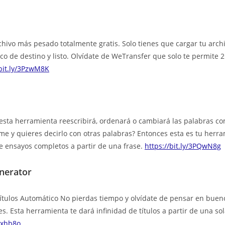
hivo más pesado totalmente gratis. Solo tienes que cargar tu archiv
ico de destino y listo. Olvídate de WeTransfer que solo te permite 
/bit.ly/3PzwM8K
 esta herramienta reescribirá, ordenará o cambiará las palabras c
rme y quieres decirlo con otras palabras? Entonces esta es tu herra
 ensayos completos a partir de una frase.
https://bit.ly/3PQwN8g
nerator
tulos Automático No pierdas tiempo y olvídate de pensar en bueno
s. Esta herramienta te dará infinidad de títulos a partir de una so
3Oxhb8o