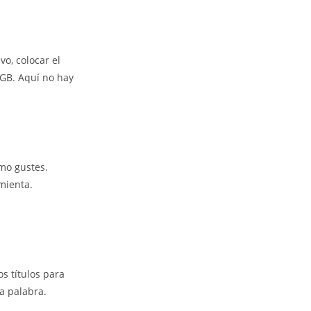
o, colocar el
2GB. Aquí no hay
omo gustes.
mienta.
s títulos para
la palabra.