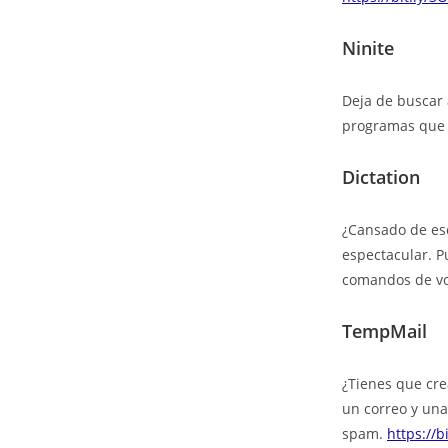
Ninite
Deja de buscar 
programas que q
Dictation
¿Cansado de esc
espectacular. P
comandos de vo
TempMail
¿Tienes que cre
un correo y una
spam.
https://b