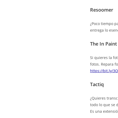
Resoomer
¿Poco tiempo pa
entrega lo esenc
The In Paint
Si quieres la f
fotos. Repara f
https://bit.ly/3
Tactiq
¿Quieres transc
todo lo que se 
Es una extensió