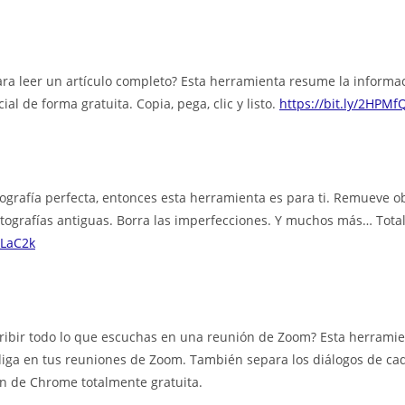
ra leer un artículo completo? Esta herramienta resume la informac
ial de forma gratuita. Copia, pega, clic y listo.
https://bit.ly/2HPM
otografía perfecta, entonces esta herramienta es para ti. Remueve ob
otografías antiguas. Borra las imperfecciones. Y muchos más… Tota
OLaC2k
ribir todo lo que escuchas en una reunión de Zoom? Esta herramie
diga en tus reuniones de Zoom. También separa los diálogos de cad
n de Chrome totalmente gratuita.