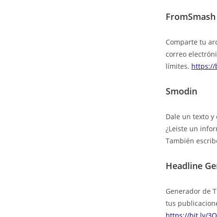
FromSmash
Comparte tu arc
correo electrón
límites.
https:/
Smodin
Dale un texto y
¿Leiste un info
También escribe
Headline Ge
Generador de Tí
tus publicacione
https://bit.ly/