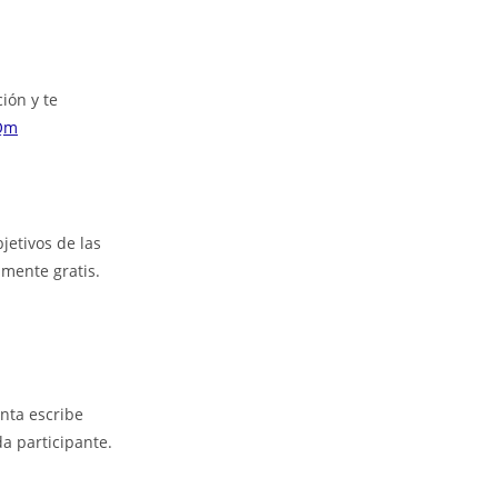
ión y te
fQm
jetivos de las
lmente gratis.
nta escribe
a participante.